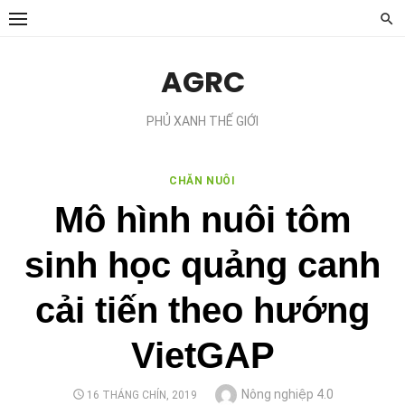
Chuyển
tới
phần
AGRC
nội
dung
PHỦ XANH THẾ GIỚI
CHĂN NUÔI
Mô hình nuôi tôm
sinh học quảng canh
cải tiến theo hướng
VietGAP
Tác
Nông nghiệp 4.0
ĐĂNG
16 THÁNG CHÍN, 2019